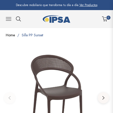
Descubre mobiliario que transforma tu día a día.
Ver Productos
0
NAVIGATION
CARRI
Home
/
Silla PP Sunset