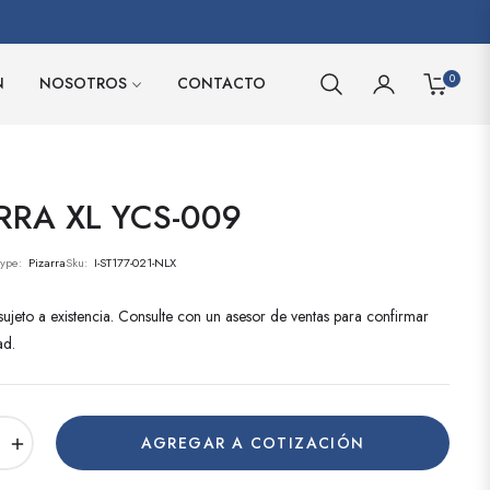
0
N
NOSOTROS
CONTACTO
CARRITO
RRA XL YCS-009
Type:
Pizarra
Sku:
I-ST177-021-NLX
ujeto a existencia. Consulte con un asesor de ventas para confirmar
ad.
+
AGREGAR A COTIZACIÓN