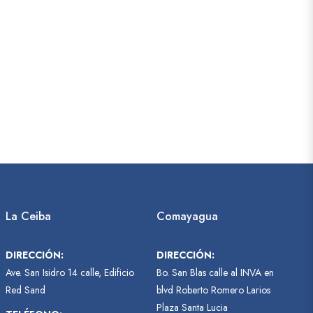
La Ceiba
Comayagua
DIRECCIÓN:
DIRECCIÓN:
Ave. San Isidro 14 calle, Edificio
Bo. San Blas calle al INVA en
Red Sand
blvd Roberto Romero Larios
Plaza Santa Lucia