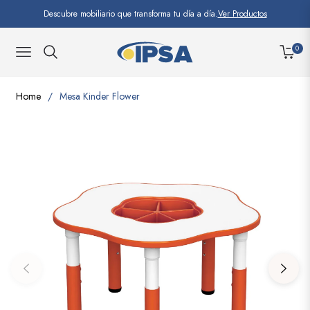
Descubre mobiliario que transforma tu día a día.
Ver Productos
0
NAVIGATION
CARRI
Home
/
Mesa Kinder Flower