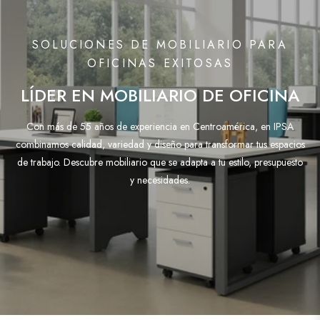
SOLUCIONES DE MOBILIARIO PARA
OFICINAS EXITOSAS
LÍDER EN MOBILIARIO DE OFICINA
Con más de 55 años de experiencia en Centroamérica, en IPSA
combinamos calidad, variedad y diseño para transformar tus espacios
de trabajo. Descubre mobiliario que se adapta a tu estilo, presupuesto
y necesidades.