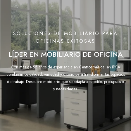
SOLUCIONES DE MOBILIARIO PARA
OFICINAS EXITOSAS
LÍDER EN MOBILIARIO DE OFICINA
Con más de 55 años de experiencia en Centroamérica, en IPSA
combinamos calidad, variedad y diseño para transformar tus espacios
de trabajo. Descubre mobiliario que se adapta a tu estilo, presupuesto
y necesidades.