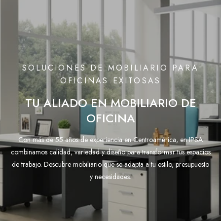
SOLUCIONES DE MOBILIARIO PARA
OFICINAS EXITOSAS
TU ALIADO EN MOBILIARIO DE
OFICINA
Con más de 55 años de experiencia en Centroamérica, en IPSA
combinamos calidad, variedad y diseño para transformar tus espacios
de trabajo. Descubre mobiliario que se adapta a tu estilo, presupuesto
y necesidades.