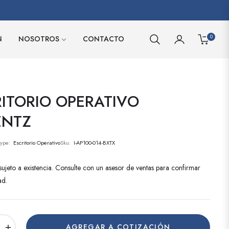
0
N
NOSOTROS
CONTACTO
CARRITO
ITORIO OPERATIVO
ENTZ
Type:
Escritorio Operativo
Sku:
I-AP100-014-BXTX
ujeto a existencia. Consulte con un asesor de ventas para confirmar
ad.
+
AGREGAR A COTIZACIÓN