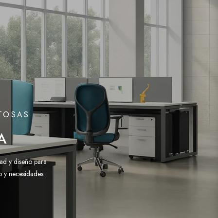
ITOSAS
A
ad y diseño para
o y necesidades.