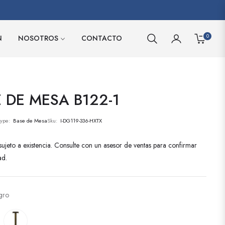
0
N
NOSOTROS
CONTACTO
CARRITO
 DE MESA B122-1
Type:
Base de Mesa
Sku:
I-DG119-336-HXTX
ujeto a existencia. Consulte con un asesor de ventas para confirmar
ad.
gro