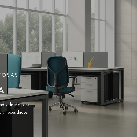
ITOSAS
A
ad y diseño para
o y necesidades.